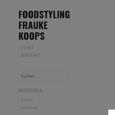
FOODSTYLING
FRAUKE
KOOPS
Skip
START
to
KONTAKT
content
Suchen
nach:
KATEGORIEN
books
editorial